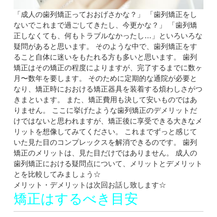
「成人の歯列矯正っておおげさかな？」 「歯列矯正をし
ないでこれまで過ごしてきたし、今更かな？」 「歯列矯
正しなくても、何もトラブルなかったし…」といろいろな
疑問があると思います。 そのような中で、歯列矯正をす
ること自体に迷いをもたれる方も多いと思います。 歯列
矯正はその矯正の程度によりますが、完了するまでに数ヶ
月〜数年を要します。 そのために定期的な通院が必要と
なり、矯正時におおける矯正器具を装着する煩わしさがつ
きまといます。 また、矯正費用も決して安いものではあ
りません。 ここに挙げたような歯列矯正のデメリットだ
けではないと思われますが、矯正後に享受できる大きなメ
リットを想像してみてください。 これまでずっと感じて
いた見た目のコンプレックスを解消できるのです。 歯列
矯正のメリットは、見た目だけではありません。 成人の
歯列矯正における疑問点について、メリットとデメリット
とを比較してみましょう☆
メリット・デメリットは次回お話し致します☆
矯正はするべき目安