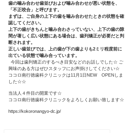
歯の噛み合わせ歯並びおよび噛み合わせが悪い状態を、
「不正咬合」と呼びます。
まずは、ご自身の上下の歯を噛み合わせたときの状態を確
認してください。
上下の歯がきちんと噛み合わさっていない、上下の歯の隙
間が著しく広い状態にある場合は、歯列矯正が必要だと判
断されます。
正しい歯並びでは、上の歯が下の歯よりも2ミリ程度前に
出ている状態で噛み合っています。
今回は歯列矯正のするべき目安などのお話しでした☆ ご
興味のある方はぜひスタッフにお声掛けしてください☆
ココロ南行徳歯科クリニックは
11
月
1
日
NEW
OPENしま
した☆☆
当法人４件目の開業です☆
ココロ南行徳歯科クリニックをよろしくお願い
致します
☆
https://kokoronangyo-dc.jp/