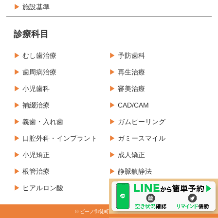
施設基準
診療科目
むし歯治療
予防歯科
歯周病治療
再生治療
小児歯科
審美治療
補綴治療
CAD/CAM
義歯・入れ歯
ガムピーリング
口腔外科・インプラント
ガミースマイル
小児矯正
成人矯正
根管治療
静脈鎮静法
ヒアルロン酸
ボツリヌス製剤治療
© ビーノ御徒町歯科クリニック