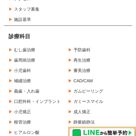
スタッフ募集
施設基準
診療科目
むし歯治療
予防歯科
歯周病治療
再生治療
小児歯科
審美治療
補綴治療
CAD/CAM
義歯・入れ歯
ガムピーリング
口腔外科・インプラント
ガミースマイル
小児矯正
成人矯正
根管治療
静脈鎮静法
ヒアルロン酸
ボツリヌス製剤治療