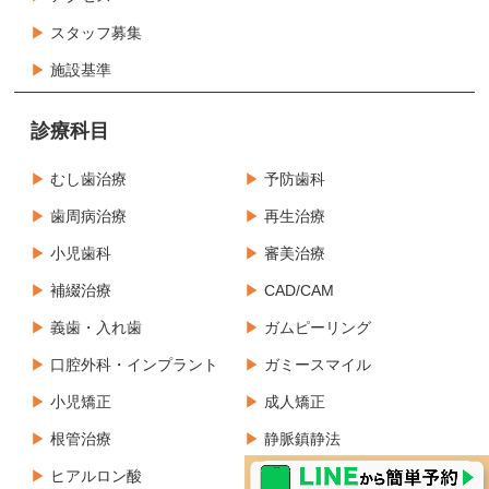
スタッフ募集
施設基準
診療科目
むし歯治療
予防歯科
歯周病治療
再生治療
小児歯科
審美治療
補綴治療
CAD/CAM
義歯・入れ歯
ガムピーリング
口腔外科・インプラント
ガミースマイル
小児矯正
成人矯正
根管治療
静脈鎮静法
ヒアルロン酸
ボツリヌス製剤治療