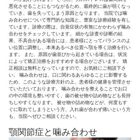
悪化させることにもつながるため、最終的に歯が弱くなっ
ていき、歯を失ってしまう原因となります。 当院では噛
み合わせについて専門的な知識と、豊富な診療経験を有し
ています。診療の際は、自覚症状の有無にかかわらず噛み
合わせをチェックしています。 細かな診査や診断の結
果、不具合がある場合には、患者様にとってバランスのよ
い位置に調整し、本来あるべき位置へ顎を導く治療を行い
ます。 また、原因が歯並びから起きている場合は、状況
によって矯正治療をおすすめする場合がございます。 矯
正相談は無料となっていますので、お気軽にご相談下さ
い。 噛み合わせは、口に関わるあらゆることに影響する
ため、このような診療方針の上、患者様の健康を管理させ
ていただいております。 噛み合わせを整えることでお口
の中の環境も整いやすく、歯の被せ物や詰め物なども長持
ちしやすくなります。 被せ物や詰め物などが、何度もす
ぐに取れてしまうという方、入れ歯が合わず痛いという方
も、当院へぜひご相談ください。
顎関節症と噛み合わせ