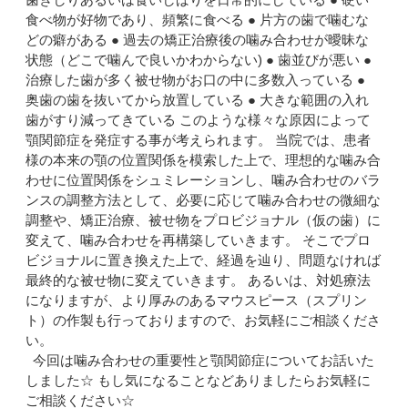
食べ物が好物であり、頻繁に食べる ● 片方の歯で噛むな
どの癖がある ● 過去の矯正治療後の噛み合わせが曖昧な
状態（どこで噛んで良いかわからない) ● 歯並びが悪い ●
治療した歯が多く被せ物がお口の中に多数入っている ●
奥歯の歯を抜いてから放置している ● 大きな範囲の入れ
歯がすり減ってきている このような様々な原因によって
顎関節症を発症する事が考えられます。 当院では、患者
様の本来の顎の位置関係を模索した上で、理想的な噛み合
わせに位置関係をシュミレーションし、噛み合わせのバラ
ンスの調整方法として、必要に応じて噛み合わせの微細な
調整や、矯正治療、被せ物をプロビジョナル（仮の歯）に
変えて、噛み合わせを再構築していきます。 そこでプロ
ビジョナルに置き換えた上で、経過を辿り、問題なければ
最終的な被せ物に変えていきます。 あるいは、対処療法
になりますが、より厚みのあるマウスピース（スプリン
ト）の作製も行っておりますので、お気軽にご相談くださ
い。
今回は噛み合わせの重要性と顎関節症についてお話いた
しました☆ もし気になることなどありましたらお気軽に
ご相談ください☆