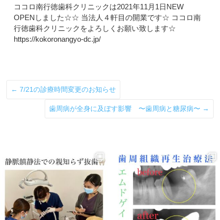
ココロ南行徳歯科クリニックは2021年11月1日NEW
OPENしました☆☆ 当法人４軒目の開業です☆ ココロ南
行徳歯科クリニックをよろしくお願い致します☆
https://kokoronangyo-dc.jp/
←
7/21の診療時間変更のお知らせ
歯周病が全身に及ぼす影響 〜歯周病と糖尿病〜
→