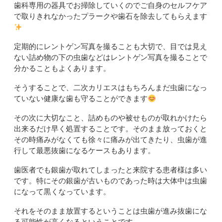
歯科専用の器具でお掃除していくのでご自身のセルフケア
で取りきれなかったプラークや歯石を除去してもらえます
定期的にレントゲン写真を撮ることも大切で、目では見え
ない詰め物の下の虫歯などはレントゲン写真を撮ることで
分かることもよくあります。
そうすることで、二次カリエスはもちろんまだ虫歯になっ
ていない健康な歯も守ることができます
その次に大切なこと、詰めものや被せものが取れかけたら
出来るだけ早く処置することです。そのまま放っておくと
その時痛みがなくても徐々に痛みが出てきたり、虫歯が進
行して最悪抜歯になるケースもあります。
歯医者でも銀歯が取れてしまったと来院する患者様は多い
です。特にその銀歯が古いものであった時は大体中は虫歯
になって黒くなっています。
それをそのまま放置するということは虫歯が進み抜歯にな
る可能性が高くなるということです。