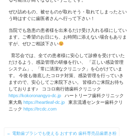
ぜひ詰めもの、被せものが取れそう・取れてしまったとい
う時はすぐに歯医者さんへ行って下さい！
当院でも急患の患者様を出来るだけ受け入れる様にしてい
ます。ご希望のお日にち、お時間に添えない場合もありま
すが、ぜひご相談下さい
育芯会では、全ての患者様に安心して診療を受けていた
だけるよう、感染管理の研修を行い、 「正しい感染管理
システム」、「常に清潔なクリニック」を心がけていま
す。 今後も徹底したコロナ対策、感染管理を行っていき
ますので、安心してご来院下さい。 皆様のご来院お待ち
しております♪ ココロ南行徳歯科クリニック
https://kokoronangyo-dc.jp
ハートリーフ歯科クリニック
東大島
https://heartleaf-dc.jp
東京流通センター歯科クリ
ニック
https://trcdc.com
←
電動歯ブラシでも使える おすすめ 歯科専売品歯磨き粉