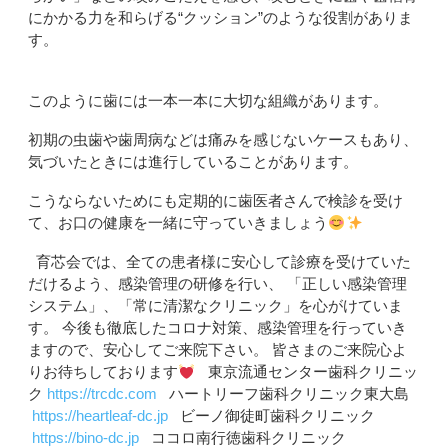
にかかる力を和らげる
“
クッション
”
のような役割がありま
す。
このように歯には一本一本に大切な組織があります。
初期の虫歯や歯周病などは痛みを感じないケースもあり、
気づいたときには進行していることがあります。
こうならないためにも定期的に歯医者さんで検診を受け
て、お口の健康を一緒に守っていきましょう
育芯会では、全ての患者様に安心して診療を受けていた
だけるよう、感染管理の研修を行い、 「正しい感染管理
システム」、「常に清潔なクリニック」を心がけていま
す。 今後も徹底したコロナ対策、感染管理を行っていき
ますので、安心してご来院下さい。
皆さまのご来院心よ
りお待ちしております
東京流通センター歯科クリニッ
ク
https://trcdc.com
ハートリーフ歯科クリニック東大島
https://heartleaf-dc.jp
ビーノ御徒町歯科クリニック
https://bino-dc.jp
ココロ南行徳歯科クリニック