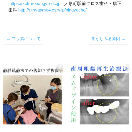
https://kokoronangyo-dc.jp
人形町駅前クロス歯科・矯正
歯科
http://umygame4.xsrv.jp/ningyocho/
←
フッ素について
歯がしみる原因
→