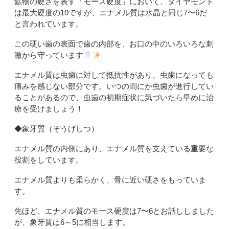
鉱物の硬さを表す「モース硬度」において、ダイヤモンド
は最大硬度の
10
ですが、エナメル質は水晶と同じ
7
〜
6
だ
と言われています。
この硬い歯の表面で歯の内部を、お口の中のいろいろな刺
激から守っています
エナメル質は虫歯に対して抵抗性があり、虫歯になっても
痛みを感じない部分です。いつの間にか虫歯が進行してい
ることがあるので、虫歯の初期症状に気づいたら早めに治
療を受けましょう！
◆象牙質（ぞうげしつ）
エナメル質の内側にあり、エナメル質を支えている重要な
役割をしています。
エナメル質よりも柔らかく、骨に近い硬さをもっていま
す。
先ほど、エナメル質のモース硬度は
7
〜
6
とお話ししました
が、象牙質は
6
～
5
に相当します。