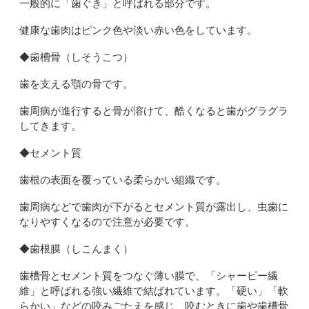
一般的に「歯ぐき」と呼ばれる部分です。
健康な歯肉はピンク色や淡い赤い色をしています。
◆歯槽骨（しそうこつ）
歯を支える顎の骨です。
歯周病が進行すると骨が溶けて、酷くなると歯がグラグラ
してきます。
◆セメント質
歯根の表面を覆っている柔らかい組織です。
歯周病などで歯肉が下がるとセメント質が露出し、虫歯に
なりやすくなるので注意が必要です。
◆歯根膜（しこんまく）
歯槽骨とセメント質をつなぐ薄い膜で、「シャーピー繊
維」と呼ばれる強い繊維で結ばれています。「硬い」「軟
らかい」などの咬みごたえを感じ、咬むときに歯や歯槽骨