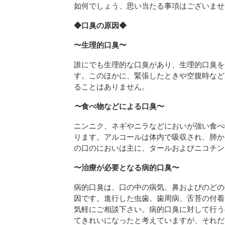
如何でしょう、思い当たる事項はございませ
◆口臭の原因◆
〜生理的口臭〜
誰にでも生理的な口臭があり、生理的口臭を
す。このほかに、緊張したときや空腹時など
ることはありません。
〜
食べ物などによる口臭〜
ニンニク、ネギやニラなどにおいが強い食べ
ります。アルコールは体内で吸収され、肺か
の口のにおいは主に、タールおよびニコチン
〜治療が必要となる病的口臭〜
病的口臭は、口の中の病気、鼻およびのどの
因です。進行した虫歯、歯周病、舌苔の付着
気軽にご相談下さい。病的口臭に対して行う
てきれいになったと考えていますが、それだ