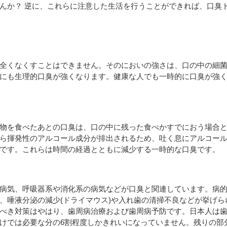
んか？ 逆に、これらに注意した生活を行うことができれば、口臭
全くなくすことはできません。そのにおいの強さは、口の中の細
にも生理的口臭が強くなります。健康な人でも一時的に口臭が強
物を食べたあとの口臭は、口の中に残った食べかすでにおう場合
ら揮発性のアルコール成分が排出されるため、吐く息にアルコー
です。これらは時間の経過とともに減少する一時的な口臭です。
病気、呼吸器系や消化系の病気などが口臭と関連しています。病的
、唾液分泌の減少(ドライマウス)や入れ歯の清掃不良などが挙げ
べき対策はやはり、歯周病治療および歯周病予防です。日本人は
けでは必要な分の6割程度しかきれいになっていません。残りの部