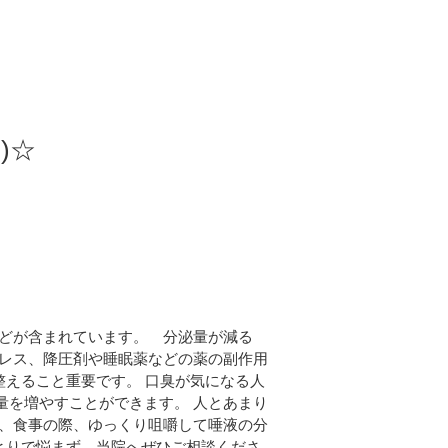
)☆
などが含まれています。 分泌量が減る
トレス、降圧剤や睡眠薬などの薬の副作用
整えること重要です。 口臭が気になる人
量を増やすことができます。 人とあまり
た、食事の際、ゆっくり咀嚼して唾液の分
とりで悩まず、当院へぜひご相談くださ