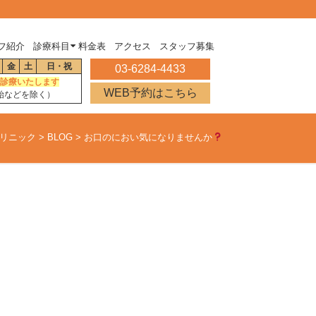
フ紹介
診療科目
料金表
アクセス
スタッフ募集
金
土
日・祝
03-6284-4433
診療いたします
WEB予約はこちら
始などを除く）
リニック
>
BLOG
>
お口のにおい気になりませんか