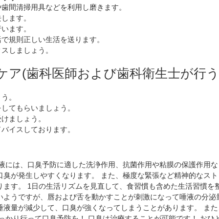
や歯間清掃用具などを利用し磨きます。
去します。
行います。
活で規則正しい生活を送ります。
クスしましょう。
ケア(歯科医師および歯科衛生士が行う
。
ょう。
をしてもらいましょう。
受けましょう。
ドバイスしております。
唾液には、口臭予防に適した洗浄作用、抗菌作用や粘膜の保護作用
口臭が発生しやすくなります。 また、極度な緊張など精神的なス
ます。 1日の生活リズムを見直して、食習慣も含めた生活習慣を
いようですが、唇および舌を動かすことが刺激になって唾液の分泌
唾液量が減少して、口臭が強くなってしまうことがあります。 ま
っかり行って口臭予防を！ 口臭は治療することが可能です！ おひ