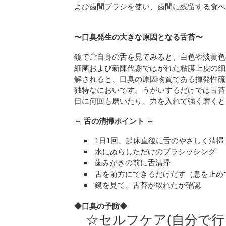
よび歯間ブラシを使い、歯間に残留する食べ
〜口臭発生の大きな原因となる舌苔〜
鏡でご自身の舌を見てみると、白色や淡黄色
細菌および新陳代謝ではがれた粘膜上皮の細
解されると、口臭の原因物質である揮発性硫
独特なにおいです。うがいするだけでは舌苔
日に何回も磨いたり、力を入れて強く磨くと
～ 舌の清掃ポイント ～
1日1回、起床直後に舌のやさしく清掃
水にぬらしただけのブラシッシング
歯みがきの前に舌清掃
舌を前方にできるだけだす（息を止め
鏡を見て、舌苔が取れたか確認
◆口臭の予防◆
☆セルフケア(自分で行