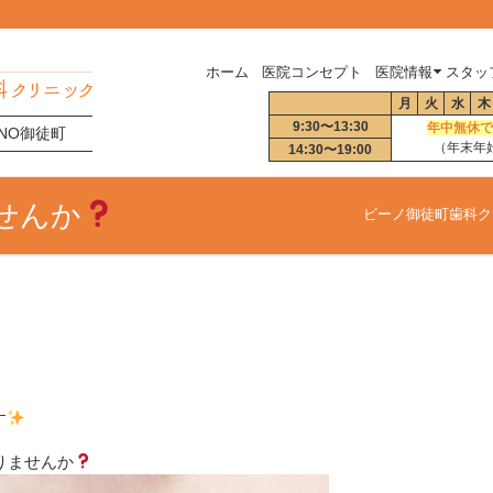
ホーム
医院コンセプト
医院情報
スタッ
月
火
水
木
9:30〜13:30
年中無休で
BINO御徒町
（年末年
14:30〜19:00
せんか
ビーノ御徒町歯科ク
す
りませんか