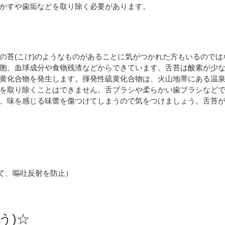
かすや歯垢などを取り除く必要があります。
の苔(こけ)のようなものがあることに気がつかれた方もいるので
胞、血球成分や食物残渣などからできています。舌苔は酸素が少
黄化合物を発生します。揮発性硫黄化合物は、火山地帯にある温
を取り除くことはできません。舌ブラシや柔らかい歯ブラシなどで
、味を感じる味蕾を傷つけてしまうので気をつけましょう。舌苔
て、嘔吐反射を防止）
う)☆