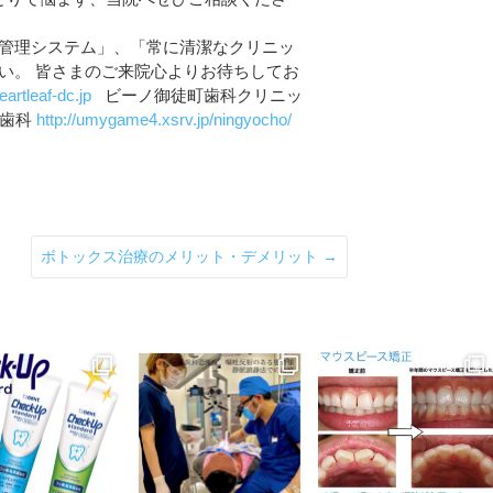
染管理システム」、「常に清潔なクリニッ
さい。
皆さまのご来院心よりお待ちしてお
eartleaf-dc.jp
ビーノ御徒町歯科クリニッ
正歯科
http://umygame4.xsrv.jp/ningyocho/
ボトックス治療のメリット・デメリット
→