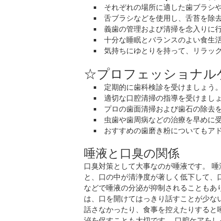
それぞれの場所に適した歯ブラシ
舌ブラシなどを使用し、舌苔を除
義歯の管理および清掃を念入りに
十分な睡眠とバランスのよい食生
気持ちにゆとりを持って、リラッ
☆プロフェッショナル
定期的に歯科検診を受けましょう
適切な口腔清掃の指導を受けまし
プロの歯面清掃および歯石の除去
虫歯や歯周病などの治療を早めに
おすすめの歯磨き粉についてもア
唾液と口臭の関係
口臭対策として大事なのが唾液です。 
と、口の中が清浄度が著しく低下して、
などで唾液の分泌が抑制されることもあり
は、口を開けてはっきり話すことが少な
話さなかったり、食事を控えたりすると
泌を促すことも大切です。 口腔ケアをし