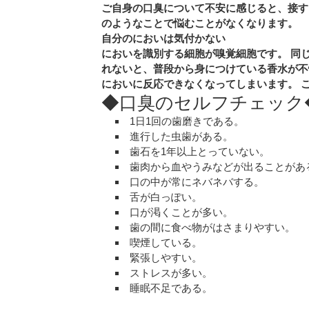
ご自身の口臭について不安に感じると、接す
のようなことで悩むことがなくなります。
自分のにおいは気付かない
においを識別する細胞が嗅覚細胞です。 同
れないと、普段から身につけている香水が不
においに反応できなくなってしまいます。 
◆口臭のセルフチェック
1日1回の歯磨きである。
進行した虫歯がある。
歯石を1年以上とっていない。
歯肉から血やうみなどが出ることがあ
口の中が常にネバネバする。
舌が白っぽい。
口が渇くことが多い。
歯の間に食べ物がはさまりやすい。
喫煙している。
緊張しやすい。
ストレスが多い。
睡眠不足である。