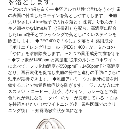
を落とします。
―3つの力で歯を白く― ◆弱アルカリ性で汚れをうかす 歯
の表面に付着したステインを落としやすくします。 ◆歯
よりやさしいLime粒子で汚れを落とす 歯質より軟らかく
キメ細やかなLime粒子（清掃剤）を配合。高濃度に配合
したLime粒子とブラッシングで落としにくいステインを
除去します。 ◆PEG400で「やに」を落とす 薬用成分
「ポリエチレングリコール（PEG）400」が、タバコの
「やに」を溶解除去します。 −２つの薬用成分で歯を守る
ｰ ◆フッ素が1450ppmと高濃度 従来のルシェロホワイト
に比べて、フッ化物濃度が950ppmF→1450ppmFと高濃度
なり、再石灰化を促進し虫歯の発生と進行の予防にさらに
効果が期待できます。 ◆乳酸アルミニウム 象牙細管を封
鎖することで知覚過敏症状を防ぎます。 ♡こんな方にオ
ススメ♡ ・コーヒー、紅茶、赤ワイン、カレーなどの着
色汚れが気になる ・タバコのヤニが沈着している ・白さ
を持続させたい（ホワイトニング後、歯科医院でのクリー
ニング後） ・知覚過敏症状が気になる