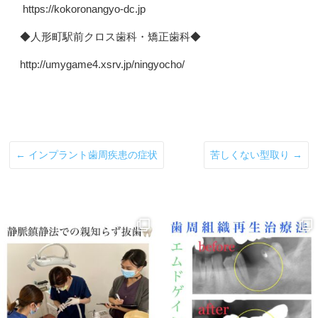
https://kokoronangyo-dc.jp
◆人形町駅前クロス歯科・矯正歯科◆
http://umygame4.xsrv.jp/ningyocho/
←
インプラント歯周疾患の症状
苦しくない型取り
→