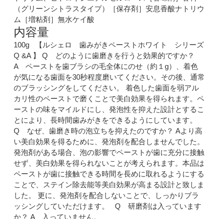
（グリーンシトラスタイプ）［保存剤］安息香酸ナトリウ
ム［増粘剤］無水ケイ酸
内容量
100g 【ルシェロ 歯みがきペーストホワイト シリーズ
Q &A 】 Q どのように歯磨きを行うと効果的ですか？
A ペーストを歯ブラシの毛全体にのせ（約１g）、着色
が気になる歯面を30秒程度磨いてください。その後、通常
のブラッシングをしてください。 着色した歯面を弱アル
カリ性のペーストで磨くことで美白効果を得られます。ペ
ーストの味をマイルドにし、発泡性を抑えた設計とするこ
とにより、長時間歯みがきをできるようにしています。
Q なぜ、歯磨き時の泡立ちを抑えたのですか？ Aより高
い美白効果を得るために、発泡剤を配合しませんでした。
発泡剤がある場合、泡の影響でペーストが歯に充分に接触
せず、美白効果を得られないことが考えられます。本品は
ペーストが歯に接触できる時間を長めに取れるようにする
ことで、ステイン除去能等美白効果が高まる設計と致しま
した。 更に、発泡剤を配合しないことで、しっかりブラ
ッシングしていただけます。 Q 研磨剤は入っています
か？ A 入っていません。