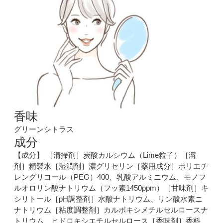
香味
グリーンシトラス
成分
【成分】 ［清掃剤］炭酸カルシウム（Lime粒子）［溶
剤］精製水［湿潤剤］濃グリセリン［薬用成分］ポリエチ
レングリコール（PEG）400、乳酸アルミニウム、モノフ
ルオロリン酸ナトリウム（フッ素1450ppm）［甘味剤］キ
シリトール［pH調整剤］水酸ナトリウム、リン酸水素ニ
ナトリウム［粘度調整剤］カルボキシメチルセルロースナ
トリウム、ヒドロキシエチルセルロース［香味剤］香料