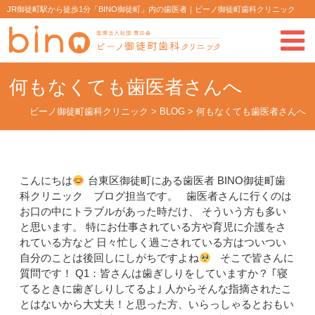
JR御徒町駅から徒歩1分「BINO御徒町」内の歯医者｜ビーノ御徒町歯科クリニック
何もなくても歯医者さんへ
ビーノ御徒町歯科クリニック
>
BLOG
>
何もなくても歯医者さんへ
こんにちは
台東区御徒町にある歯医者 BINO御徒町歯
科クリニック ブログ担当です。 歯医者さんに行くのは
お口の中にトラブルがあった時だけ、 そういう方も多い
と思います。 特にお仕事されている方や育児に介護をさ
れている方など 日々忙しく過ごされている方はついつい
自分のことは後回しにしがちですよね
そこで皆さんに
質問です！ Q1：皆さんは歯ぎしりをしていますか？ ｢寝
てるときに歯ぎしりしてるよ｣ 人からそんな指摘されたこ
とはないから大丈夫！と思った方、いらっしゃるとおもい