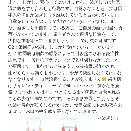
ます。 しかし、安心してはいけません！ 歯ぎしりは無意
識に歯をすり合わせる行為です。自覚がなくとも、実は日
本人の７割が歯ぎしりを経験していると言われています。
自覚をしてる方のほうが少ないということですね。 ま
た、歯ぎしりを自覚している方は、ご自身の歯に相当な負
荷がかかっています。 歯医者さんで適切な処置をして、
大切な歯を守っていきましょう
では次の質問です！
Q2：歯周病の検診、しっかり受けていらっしゃいます
か？ 歯周病は細菌の感染によって引き起こされる炎症性
疾患です。 毎日のブラッシングでとり切れなかった汚れ
が原因です。 進行すると歯を支える歯槽骨が溶かされ、
歯がぐらぐら動くようになり、やがて抜歯しなくてはいけ
なくなります。 自然治癒することがありません
歯周病
はサイレントディズィーズ（Silent disease）:静かなる病
気 といわれています。ひどくなるまで病気と自覚される
ことの少ない病気なのです。 そのまま放置しておくとそ
の歯の寿命が短くなるばかりか、健康な歯にも悪影響をお
よぼし、お口の中全体が悪くなっていきます。
≪歯ぎしり