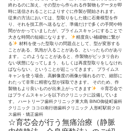
終わるのに加え、その型から作られる作製物もデータが即
時に送信されることによりすぐに作製が開始されます。
従来の方法においては、型取りをした後に石膏模型を作
り、それを技工所へ送るなど、準備だけで多くの手間や時
間がかかっていましたが、プライムスキャンにすることで
大きな時間の短縮になります。
精度良い補綴物に繋が
る
材料を使った型取りの問題点として、型が変形する
ことがある、気泡が入ることがある、といったものがあり
ます。 このようなことがあると、作製物がピッタリ合わ
ない状態になってしまう、もしくは再度型取りをしなけれ
ばならない、ということが起こってきます。 プライムス
キャンを使う場合、高解像度の画像が撮れるので、細部に
わたって非常に精密な型が採取できます。 そのため、作
製物もより良いものが出来上がってきます
※育芯会で
はプライムスキャンを以下のクリニックに設備していま
す。 ハートリーフ歯科クリニック東大島 BINO御徒町歯科
クリニック ココロ南行徳歯科クリニック 人形町駅前クロ
ス歯科・矯正歯科
☆育芯会が行う無痛治療（静脈