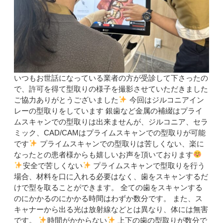
いつもお世話になっている業者の方が受診して下さったの
で、許可を得て型取りの様子を撮影させていただきました
ご協力ありがとうございました
今回はジルコニアイン
レーの型取りをしています 銀歯など金属の補綴はプライ
ムスキャンでの型取りは出来ませんが、ジルコニア、セラ
ミック、CAD/CAMはプライムスキャンでの型取りが可能
です
プライムスキャンでの型取りは苦しくない、楽に
なったとの患者様からも嬉しいお声を頂いております
安全で苦しくない
プライムスキャンで型取りを行う
場合、材料を口に入れる必要はなく、歯をスキャンするだ
けで型を取ることができます。 全ての歯をスキャンする
のにかかるのにかかる時間はわずか数分です。 また、ス
キャナーから出る光は放射線などとは異なり、体には無害
です‍。
時間がかからない
上下の歯の型取りが数分で