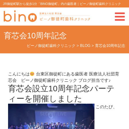
JR御徒町駅から徒歩1分「BINO御徒町」内の歯医者｜ビーノ御徒町歯科クリニック
育芯会10周年記念
ビーノ御徒町歯科クリニック
>
BLOG
>
育芯会10周年記念
こんにちは
台東区御徒町にある歯医者 医療法人社団育
芯会 ビーノ御徒町歯科クリニック ブログ担当です♪
育芯会設立10周年記念パーテ
ィーを開催しました
このたび、