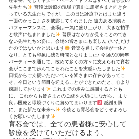
理事長、そしてギター・ベース・ドラムはすべて育芯会の
先生たち
普段は診療の現場で真剣に患者さまと向き合
っている先生たちですが、 この日は診療中とはまた違う
一面のかっこよさを披露してくれました 迫力ある演奏と
パフォーマンスに、会場は一気に盛り上がり、大きな拍手
と歓声に包まれました
普段はなかなか見ることのでき
ない先生たちの姿に、会場の皆さまにも楽しんでいただけ
たのではないかと思います
音楽を通して会場が一体と
なり、とても印象に残る時間となりました♪ 今回の10周年
パーティーを通して、改めて多くの方々に支えられて育芯
会がここまで歩んでこられたことを実感いたしました
日頃からご支援いただいている皆さまの存在があってこ
そ、今日という節目を迎えることができたのだと、心より
感謝しております
これまでの歩みに感謝するととも
に、 これからも皆さまとのご縁を大切にしながら、 より
良い医療と環境づくりに努めてまいります‍
感謝を胸
に、また新たな未来へ
今後とも育芯会をどうぞよろし
くお願いいたします
育芯会では、全ての患者様に安心して
診療を受けていただけるよう、