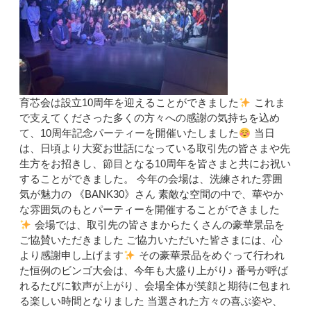
育芯会は設立10周年を迎えることができました
これま
で支えてくださった多くの方々への感謝の気持ちを込め
て、10周年記念パーティーを開催いたしました
当日
は、日頃より大変お世話になっている取引先の皆さまや先
生方をお招きし、節目となる10周年を皆さまと共にお祝い
することができました。 今年の会場は、洗練された雰囲
気が魅力の 《BANK30》さん 素敵な空間の中で、華やか
な雰囲気のもとパーティーを開催することができました
会場では、取引先の皆さまからたくさんの豪華景品を
ご協賛いただきました ご協力いただいた皆さまには、心
より感謝申し上げます
その豪華景品をめぐって行われ
た恒例のビンゴ大会は、今年も大盛り上がり♪ 番号が呼ば
れるたびに歓声が上がり、会場全体が笑顔と期待に包まれ
る楽しい時間となりました 当選された方々の喜ぶ姿や、