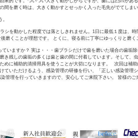
効果的です。ついつい大きく動かしがちですが、歯には凸凹があ
の間を磨く時は、大きく動かすとせっかく入った毛先がでてしま
う。
ブラシを動かした程度では落としきれません。1日に最低１度は、時
食後磨くことが理想です。 とくに、寝る前に丁寧にゆっくりと磨く
ていますか？ 実は・・・歯ブラシだけで歯を磨いた場合の歯垢除去
磨き残しの歯垢の多くは歯と歯の間に付着しています。そして、
ために補助的清掃用具を使うことが大切になります。 次回は補助
けていただけるよう、感染管理の研修を行い、「正しい感染管理
感染管理を行っていきますので、安心してご来院下さい。 皆様の