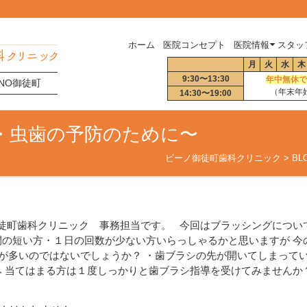
ホーム
医院コンセプト
医院情報
スタッ
月
火
水
木
9:30〜13:30
年中無休で
BINO御徒町
（年末年
14:30〜19:00
・虫歯の予防のために〜
ビーノ御徒町歯科クリニック
>
BL
O御徒町歯科クリニック 事務担当です。 今回はブラッシングについ
間の短い方・１日の回数が少ない方いらっしゃるかと思いますが 
シングが多いのではないでしょうか？ ・歯ブラシの先が開いてしまって
み 当てはまる方は１度しっかりと歯ブラシ指導を受けてみません