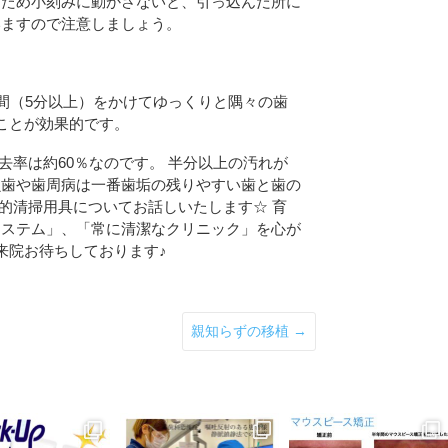
るため小刻みに動かさないと、引っ込んだ所に
いますので注意しましょう。
間（5分以上）をかけてゆっくりと隅々の歯
ことが効果的です。
率は約60％なのです。 半分以上の汚れが
虫歯や歯周病は一番歯垢の残りやすい歯と歯の
的清掃用具についてお話しいたします☆ 育
システム」、「常に清潔なクリニック」を心が
ご来院お待ちしております♪
親知らずの移植
→