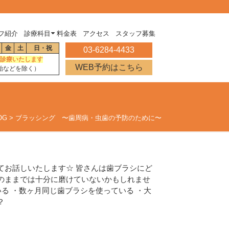
フ紹介
診療科目
料金表
アクセス
スタッフ募集
金
土
日・祝
03-6284-4433
診療いたします
WEB予約はこちら
始などを除く）
OG
>
ブラッシング 〜歯周病・虫歯の予防のために〜
てお話しいたします☆ 皆さんは歯ブラシにど
今のままでは十分に磨けていないかもしれませ
いる ・数ヶ月同じ歯ブラシを使っている ・大
か？