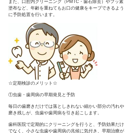
また、口腔内クリーニング（
PMTC
・歯石除去）やフッ素
塗布など、年齢を重ねてもお口の健康をキープできるよう
に予防処置を行います。
☆
定期検診のメリット
☆
①虫歯・歯周病の早期発見と予防
毎日の歯磨きだけでは落としきれない細かい部分の汚れや
磨き残しが、虫歯や歯周病を引き起こします。
歯科医院で定期的にクリーニングを行うと、予防効果だけ
でなく、小さな虫歯や歯周病の兆候に気付き、早期治療が