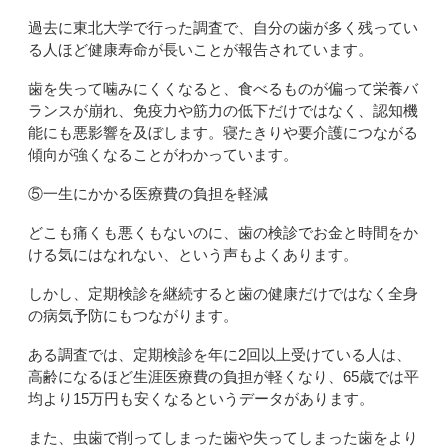
過去に東北大学で行った調査で、自分の歯が多く残ってい
る人ほど健康寿命が長いことが報告されています。
歯を失って噛みにくくなると、食べるものが偏って栄養バ
ランスが崩れ、免疫力や筋力の低下だけではなく、認知機
能にも悪影響を及ぼします。寝たきりや要介護につながる
傾向が強くなることがわかっています。
⑤一生にかかる医療費の負担を軽減
どこも痛くも悪くもないのに、歯の検診でお金と時間をか
ける気にはなれない、という声もよくあります。
しかし、定期検診を継続すると歯の健康だけではなく全身
の病気予防にもつながります。
ある調査では、定期検診を年に
2
回以上受けている人は、
高齢になるほど生涯医療費の負担が軽くなり、
65
歳では平
均より
15
万円も安くなるというデータがあります。
また、虫歯で削ってしまった歯や失ってしまった歯をより