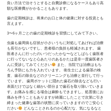
良い方法で治そうとすると自費診療になるケースもあり高
額な医療費がかかることもあります。
歯の定期検診は、将来のお口と体の健康に対する投資とも
言えます。
3
〜
6
ヶ月ごとの歯の定期検診を習慣にしてみて下さい。
虫歯も歯周病も症状が小さいうちに対処してあげれば治療
も長引かないですし、患者様の負担も軽減されます。 歯
医者さんに行ったのいつだったかな〜などしばらく歯医者
に行ってないなと心あたりのあるかたは是非一度歯医者さ
んに受診してみてください
また、当院では治療はもち
ろん予防にも力を入れています。 衛生士による歯茎の検
査、歯石の除去などのクリーニングも治療と並行して行っ
ています。 歯周ポケットに隠れた歯石の除去なども行い
表面だけではなく細かい部分まで歯石を取り除いていきま
す。お痛みを感じる場合は麻酔もできますし、処置後にお
痛みを伴うこともありますが綺麗にしたことで次第に引き
締まった健康な歯茎の状態に戻っていきますのでご安心く
ださい
どんなことされるのか心配だな、気になるなと