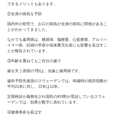
できるメリットもあります。
②全身の病気を予防
国内外の研究で、お口の病気が全身の病気に関係があるこ
とがわかってきました。
なかでも歯周病は、糖尿病、脳梗塞、心筋梗塞、アルツハ
イマー病、妊婦の早産や低体重児出産にも影響を及ぼすこ
とが報告されています。
③年齢を重ねてもご自分の歯で
歯を失う原因の
7
割は、虫歯と歯周病です。
歯科予防先進国のスウェーデンでは、
80
歳時の残存指数が
平均
21
本に対し、日本は
12
本。
定期検診が義務化され国民の約
9
割が受診しているスウェ
ーデンでは、効果が数字に表れています。
④健康寿命を延ばす